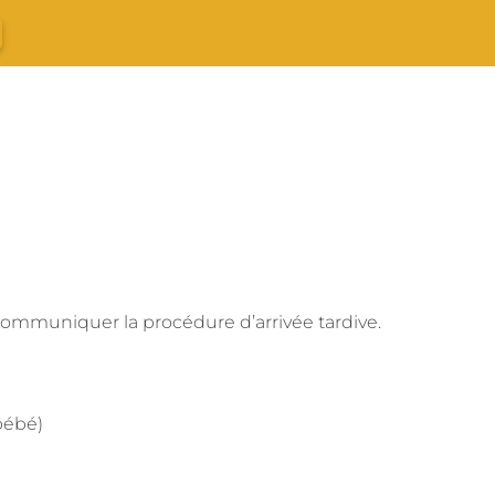
S
FORFAITS
CARTES CADEAUX
 communiquer la procédure d’arrivée tardive.
 bébé)