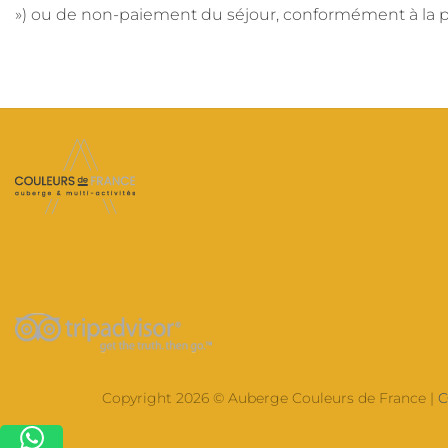
») ou de non-paiement du séjour, conformément à la po
Copyright 2026 © Auberge Couleurs de France |
C