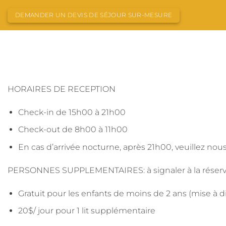
Passer
DEMANDER UN DEVIS DE SÉJOUR SUR-MESURE
au
contenu
L’AUBERGE
ACTIVITÉS
SÉJOUR MOTONEIGE
HORAIRES DE RECEPTION
Check-in de 15h00 à 21h00
Check-out de 8h00 à 11h00
En cas d’arrivée nocturne, après 21h00, veuillez no
PERSONNES SUPPLEMENTAIRES: à signaler à la réserv
Gratuit pour les enfants de moins de 2 ans (mise à di
20$/ jour pour 1 lit supplémentaire