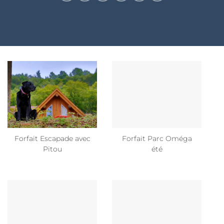
Forfait Escapade avec
Forfait Parc Oméga
Pitou
été