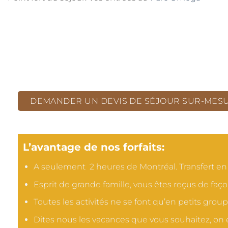
DEMANDER UN DEVIS DE SÉJOUR SUR-MES
L’avantage de nos forfaits:
A seulement 2 heures de Montréal. Transfert en SU
Esprit de grande famille, vous êtes reçus de faç
Toutes les activités ne se font qu’en petits groupe
Dites nous les vacances que vous souhaitez, on est