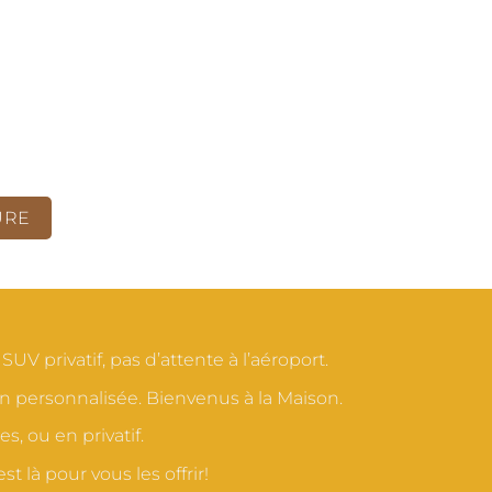
URE
V privatif, pas d’attente à l’aéroport.
on personnalisée. Bienvenus à la Maison.
s, ou en privatif.
 là pour vous les offrir!