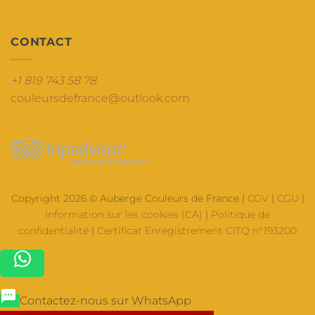
CONTACT
+1 819 743 58 78
couleursdefrance@outlook.com
Copyright 2026 © Auberge Couleurs de France |
CGV
|
CGU
|
Information sur les cookies (CA)
|
Politique de
confidentialité
|
Certificat Enregistrement CITQ n°193200
Contactez-nous sur WhatsApp