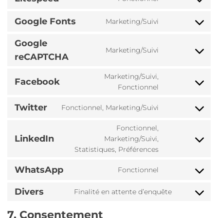
Consent
wordpress
to
Google Fonts
Marketing/Suivi
service
Consent
litespeed
to
Google
service
Marketing/Suivi
Consent
google-
reCAPTCHA
to
fonts
service
Marketing/Suivi,
Facebook
google-
Consent
Fonctionnel
recaptcha
to
service
Twitter
Fonctionnel, Marketing/Suivi
Consent
facebook
to
Fonctionnel,
service
LinkedIn
Marketing/Suivi,
twitter
Consent
Statistiques, Préférences
to
service
WhatsApp
Fonctionnel
linkedin
Consent
to
Divers
Finalité en attente d’enquête
service
Consent
whatsapp
to
7. Consentement
service