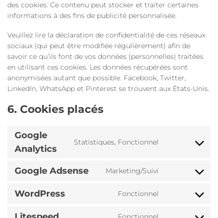
des cookies. Ce contenu peut stocker et traiter certaines
informations à des fins de publicité personnalisée.
Veuillez lire la déclaration de confidentialité de ces réseaux
sociaux (qui peut être modifiée régulièrement) afin de
savoir ce qu’ils font de vos données (personnelles) traitées
en utilisant ces cookies. Les données récupérées sont
anonymisées autant que possible. Facebook, Twitter,
LinkedIn, WhatsApp et Pinterest se trouvent aux États-Unis.
6. Cookies placés
Google
Statistiques, Fonctionnel
Consent
Analytics
to
service
Google Adsense
Marketing/Suivi
Consent
google-
to
analytics
WordPress
Fonctionnel
service
Consent
google-
to
adsense
Litespeed
Fonctionnel
service